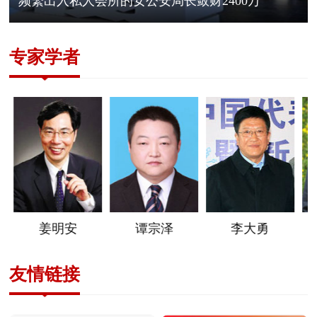
频繁出入私人会所的女公安局长敛财2400万
专家学者
姜明安
谭宗泽
李大勇
友情链接