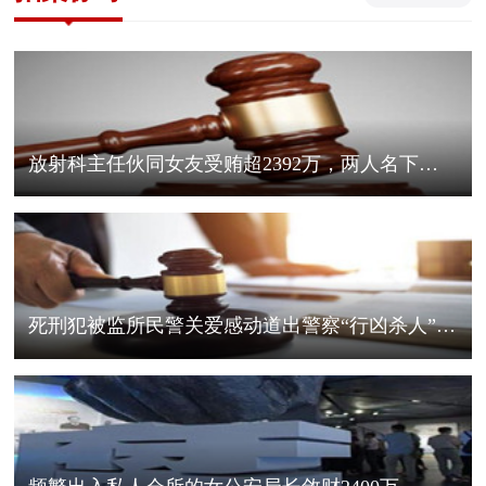
放射科主任伙同女友受贿超2392万，两人名下房产31套，双双获刑
死刑犯被监所民警关爱感动道出警察“行凶杀人”案真凶