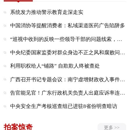
系统发力推动警示教育走深走实
中国消协等提醒消费者：私域渠道医药广告陷阱多
“巡视中收到的反映一些领导干部的问题线索，已转中央纪委国家监委驻国务院国资委纪检监察组等有关方面处理”
中央纪委国家监委对群众身边不正之风和腐败问题集中整治工作再调度
利用职权给人“铺路” 自欺欺人终被查处
广西召开书记专题会议：南宁虚增财政收入事件性质极其恶劣、教训极为深刻
告官能见官！广东行政机关负责人出庭应诉率连续超过99%
中央安全生产考核巡查组已进驻8省份明查暗访
拍案惊奇
更多 >>