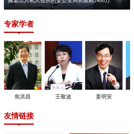
频繁出入私人会所的女公安局长敛财2400万
专家学者
焦洪昌
王敬波
姜明安
友情链接