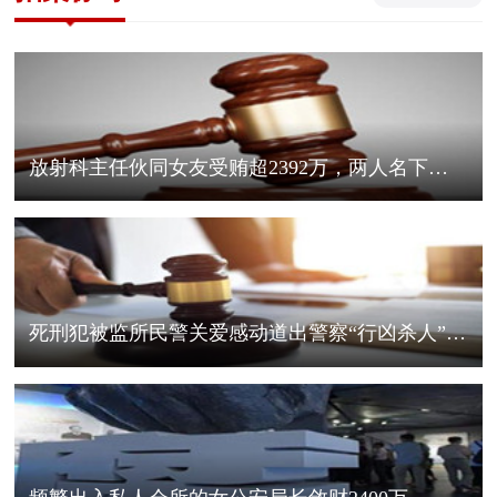
放射科主任伙同女友受贿超2392万，两人名下房产31套，双双获刑
死刑犯被监所民警关爱感动道出警察“行凶杀人”案真凶