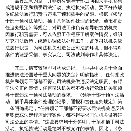
需要注意的是，并非所有领导干部过问相关事项都构
成违规干预和插手司法活动、执纪执法活动。要区分依规
依纪依法履行职责与违规干预和插手的界限。根据《领导
干部干预司法活动、插手具体案件处理的记录、通报和责
任追究规定》等规定，对司法工作负有领导职责的机关，
因履行职责需要，可以依照工作程序了解案件情况，组织
研究司法政策，统筹协调依法处理工作，督促司法机关依
法履行职责，为司法机关创造公正司法的环境，但不得对
案件的证据采信、事实认定、司法裁判等作出具体决定。
其三，情节较轻即可构成违纪。《中共中央关于全面
推进依法治国若干重大问题的决定》明确指出，“任何党政
机关和领导干部都不得让司法机关做违反法定职责、有碍
司法公正的事情，任何司法机关都不得执行党政机关和领
导干部违法干预司法活动的要求。”《领导干部干预司法活
动、插手具体案件处理的记录、通报和责任追究规定》第
二条明确规定，“任何领导干部都不得要求司法机关违反法
定职责或法定程序处理案件，都不得要求司法机关做有碍
司法公正的事情。”这些要求均十分鲜明，干预和插手司法
活动、执纪执法活动是绝对不被允许的事情。因此，《条