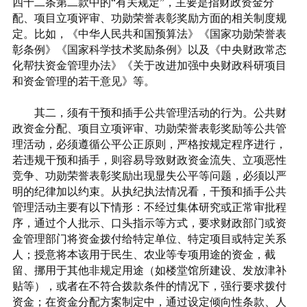
四十二条第二款中的“有关规定”，主要是指财政资金分
配、项目立项评审、功勋荣誉表彰奖励方面的相关制度规
定。比如，《中华人民共和国预算法》《国家功勋荣誉表
彰条例》《国家科学技术奖励条例》以及《中央财政常态
化帮扶资金管理办法》《关于改进加强中央财政科研项目
和资金管理的若干意见》等。
其二，须有干预和插手公共管理活动的行为。公共财
政资金分配、项目立项评审、功勋荣誉表彰奖励等公共管
理活动，必须遵循公平公正原则，严格按规定程序进行，
若违规干预和插手，则容易导致财政资金流失、立项恶性
竞争、功勋荣誉表彰奖励出现显失公平等问题，必须以严
明的纪律加以约束。从执纪执法情况看，干预和插手公共
管理活动主要有以下情形：不经过集体研究或正常审批程
序，通过个人批示、口头指示等方式，要求财政部门或资
金管理部门将资金拨付给特定单位、特定项目或特定关系
人；授意将本该用于民生、农业等专项用途的资金，截
留、挪用于其他非规定用途（如楼堂馆所建设、发放津补
贴等），或者在不符合拨款条件的情况下，强行要求拨付
资金；在资金分配方案制定中，通过设定倾向性条款、人