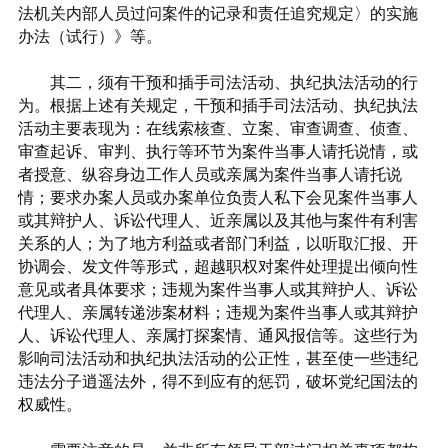
法机关内部人员过问案件的记录和责任追究规定〉的实施
办法（试行）》等。
其二，须有干预和插手司法活动、执纪执法活动的行
为。根据上述有关规定，干预和插手司法活动、执纪执法
活动主要表现为：在线索核查、立案、审查调查、侦查、
审查起诉、审判、执行等环节为案件当事人请托说情，或
者授意、纵容身边工作人员或亲属为案件当事人请托说
情；要求办案人员或办案单位负责人私下会见案件当事人
或其辩护人、诉讼代理人、近亲属以及其他与案件有利害
关系的人；为了地方利益或者部门利益，以听取汇报、开
协调会、发文件等形式，超越职权对案件处理提出倾向性
意见或者具体要求；违规为案件当事人或其辩护人、诉讼
代理人、亲属转递涉案材料；违规为案件当事人或其辩护
人、诉讼代理人、亲属打探案情、通风报信等。这些行为
影响司法活动和执纪执法活动的公正性，甚至使一些违纪
违法分子逍遥法外，得不到应有的惩罚，破坏党纪国法的
权威性。