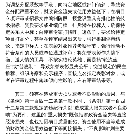
为调整分配系数等手段，向特定地区或部门倾斜，导致资
金分配严重不公，财政资金流失或使用效益低下；在项目
立项评审或招标文件编制阶段，授意设置具有排他性的技
术指标、资质要求或业绩门槛，排斥潜在投标人，确保特
定关系人中标；向评审专家打招呼、递条子，要求给特定
项目打高分，甚至在评审结果出来后，强行推翻评审结
论，指定中标人；在表彰对象推荐考察环节，强行推动不
符合条件的人员或单位通过评审；将荣誉表彰作为搞平
衡、送人情的工具，不按实绩论英雄，而是搞“轮流坐
庄”或“普惠制”，导致荣誉表彰显失公平；绕过规定的民主
推荐、组织考察和公示程序，直接点名指定表彰对象，或
者在评审过程中施加倾向性影响，左右评审结果等。
其三，须存在造成重大损失或者不良影响的后果。与
《条例》第一百四十二条第一款不同，《条例》第一百四
十二条第二款规定的违纪行为以“造成重大损失或者不良影
响”为要件。这里的“重大损失”既包括财政资金流失等直接
经济损失，也包括因项目质量低劣、资金使用不当等造成
的财政资金使用效益低下等间接损失；“不良影响”则主要