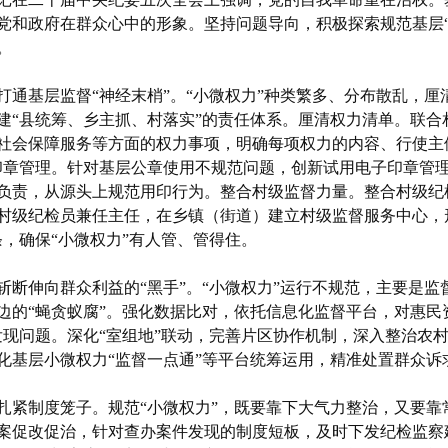
党和政府在群众心中的形象。坚持问题导向，积极探索规范基层
。
打通基层监督“神经末梢”。“小微权力”种类繁多、分布散乱，
建“县统筹、乡主抓、村落实”的责任体系。厘清权力清单。联合
社会保障服务等方面的权力事项，明确每项权力的内容、行使主
印章管理。针对基层公章使用不规范问题，创新试用电子印章管
负责，从源头上规范用印行为。整合村级监督力量。整合村级纪
村级纪检员兼任主任，在乡镇（街道）建立村级监督服务中心，
条，确保“小微权力”有人管、管得住。
斩断伸向群众利益的“黑手”。“小微权力”运行不规范，主要是
边的“蝇贪蚁腐”。强化数据比对，依托信息化监督平台，对惠民
发现问题。深化“室组地”联动，完善片区协作机制，深入整治农
化基层小微权力“监督一点通”等平台统筹运用，精准处置群众诉
扎紧制度笼子。规范“小微权力”，既要靠下大气力整治，又要
案促改促治，针对查办案件发现的制度短板，及时下发纪检监察