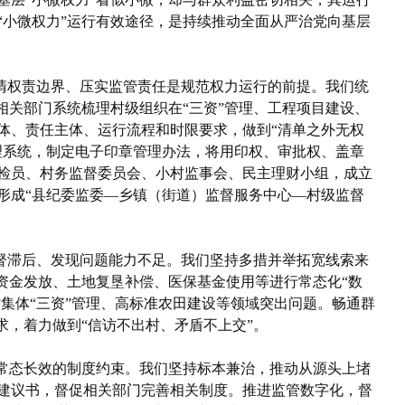
“小微权力”运行有效途径，是持续推动全面从严治党向基层
厘清权责边界、压实监管责任是规范权力运行的前提。我们统
相关部门系统梳理村级组织在“三资”管理、工程项目建设、
体、责任主体、运行流程和时限要求，做到“清单之外无权
理系统，制定电子印章管理办法，将用印权、审批权、盖章
检员、村务监督委员会、小村监事会、民主理财小组，成立
形成“县纪委监委—乡镇（街道）监督服务中心—村级监督
监督滞后、发现问题能力不足。我们坚持多措并举拓宽线索来
资金发放、土地复垦补偿、医保基金使用等进行常态化“数
村集体“三资”管理、高标准农田建设等领域突出问题。畅通群
求，着力做到“信访不出村、矛盾不上交”。
靠常态长效的制度约束。我们坚持标本兼治，推动从源头上堵
建议书，督促相关部门完善相关制度。推进监管数字化，督